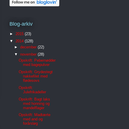
Blog-arkiv
►
2015
(23)
▼
2014
(128)
►
december
(22)
▼
november
(28)
Opskrift: Pebernødder
med bagepulver
Opskrift: Grydestegt
nakkefilet med
flødesovs
Opskrift:
Julefrikadeller
Opskrift: Bagt laks
med honning og
mandelflager
Opskrift: Madtærte
med and og
forårsløg