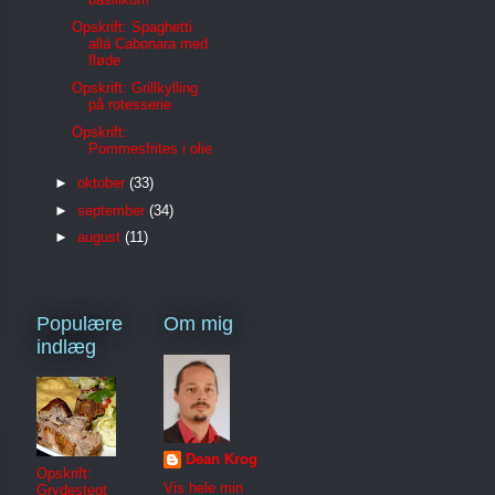
Opskrift: Spaghetti
allá Cabonara med
fløde
Opskrift: Grillkylling
på rotesserie
Opskrift:
Pommesfrites i olie
►
oktober
(33)
►
september
(34)
►
august
(11)
Populære
Om mig
indlæg
Dean Krog
Opskrift:
Vis hele min
Grydestegt