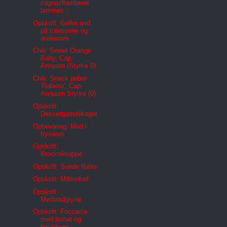
cognacflamberet
lammes...
Opskrift: Grillet and
på rotesserie og
andesovs
Chili: Sweet Orange
Baby, Cap.
Annuum (Styrke 0)
Chili: Snack peber
'Rubiero', Cap.
Annuum Styrke (0)
Opskrift:
Dessertpandekager
Opbevaring: Mad i
fryseren
Opskrift:
Broccolisuppe
Opskrift: Sunde flutes
Opskrift: Millionbøf
Opskrift:
Mørbradgryde
Opskrift: Foccacia
med tomat og
basilikum