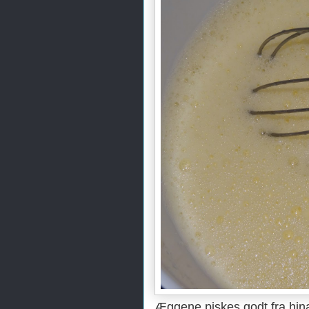
Æggene piskes godt fra hin