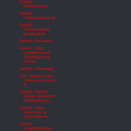
Opskrift:
Madtærtebund
Opskrift:
Fuldkornspizza idé
Opskrift:
Fuldkornspizza-
grundopskrift
Opskrift: Pizzasovs
Opskrift: Stegt
soyapasta med
Champignon og
andere...
Opskrift: Porresuppe
Chili: Tabasco, Cap.
Frutescens (Styrke
8)
Opskrift: Paprika-
kylling med bacon i
tomatflødesovs
Opskrift: Soya-
Fettuccine og
Soya-kødsovs
Opskrift:
Langtidsbraiseret