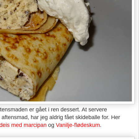
ftensmaden er gået i ren dessert. At servere
 aftensmad, har jeg aldrig fået skideballe for. Her
ødeis med marcipan
og
Vanilje-flødeskum
.