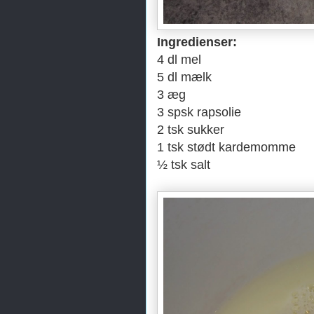
Ingredienser:
4 dl mel
5 dl mælk
3 æg
3 spsk rapsolie
2 tsk sukker
1 tsk
stødt kardemomme
½ tsk
salt