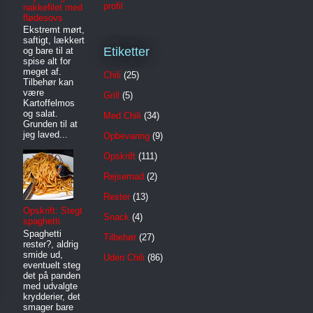
profil
nakkefilet med
flødesovs
Ekstremt mørt,
saftigt, lækkert
Etiketter
og bare til at
spise alt for
meget af.
Chili
(25)
Tilbehør kan
være
Grill
(5)
Kartoffelmos
og salat.
Med Chili
(34)
Grunden til at
jeg laved...
Opbevaring
(9)
Opskrift
(111)
Rejsemad
(2)
Rester
(13)
Opskrift: Stegt
Snack
(4)
spaghetti
Spaghetti
Tilbehør
(27)
rester?, aldrig
smide ud,
Uden Chili
(86)
eventuelt steg
det på panden
med udvalgte
krydderier, det
smager bare