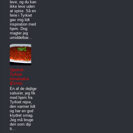
leve, og du kan
ikke leve uden
at spise. Så en
ferie i Tyrkiet
gav mig lidt
inspiration med
hjem. Dog
magter jeg
umiddelbar...
Opskrift:
Tyrkisk
tomatsalsa
(Ezme)
En af de dejlige
salsa'er, jeg fik
med hjem fra
Tyrkiet rejse,
den varmer lidt
og har en god
krydret smag.
Jeg må bruge
den som dip
ti...