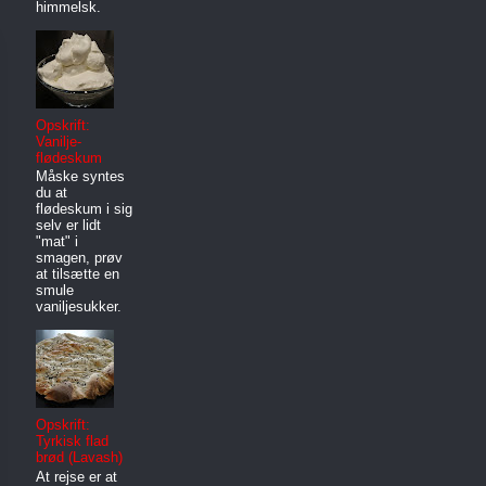
himmelsk.
Opskrift:
Vanilje-
flødeskum
Måske syntes
du at
flødeskum i sig
selv er lidt
"mat" i
smagen, prøv
at tilsætte en
smule
vaniljesukker.
Opskrift:
Tyrkisk flad
brød (Lavash)
At rejse er at