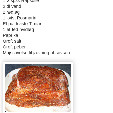
1-2 spsk Rapsolie
2 dl vand
2 rødløg
1 kvist Rosmarin
Et par kviste Timian
1 et-fed hvidløg
Paprika
Groft salt
Groft peber
Majsstivelse til jævning af sovsen