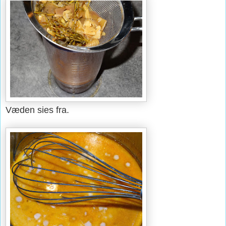
Væden sies fra.