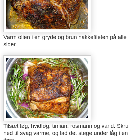
Varm olien i en gryde og brun nakkefileten på alle
sider.
Tilsæt løg, hvidløg, timian, rosmarin og vand. Skru
ned til svag varme, og lad det stege under låg i en