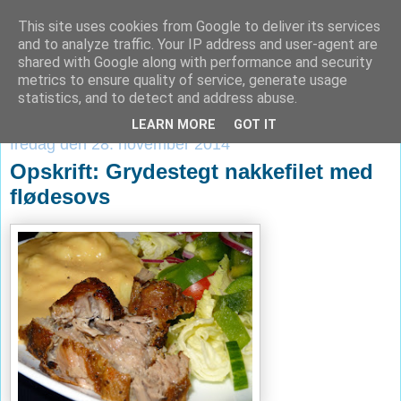
This site uses cookies from Google to deliver its services
Verden ifølge Krog
and to analyze traffic. Your IP address and user-agent are
shared with Google along with performance and security
metrics to ensure quality of service, generate usage
statistics, and to detect and address abuse.
▼
LEARN MORE
GOT IT
fredag den 28. november 2014
Opskrift: Grydestegt nakkefilet med
flødesovs