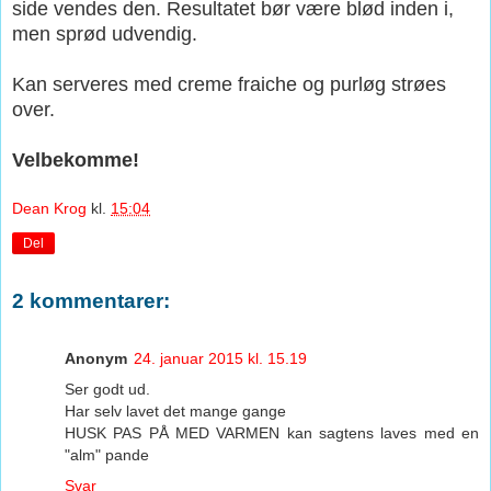
side vendes den. Resultatet bør
være blød inden i,
men sprød udvendig.
Kan serveres med creme fraiche og purløg strøes
over.
Velbekomme!
Dean Krog
kl.
15:04
Del
2 kommentarer:
Anonym
24. januar 2015 kl. 15.19
Ser godt ud.
Har selv lavet det mange gange
HUSK PAS PÅ MED VARMEN kan sagtens laves med en
"alm" pande
Svar