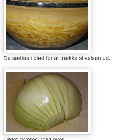
De sættes i blød for at trække stivelsen ud.
Løget skæres halvt over.