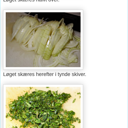
Løget skæres herefter i tynde skiver.