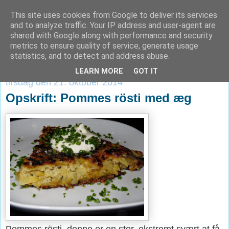
This site uses cookies from Google to deliver its services
Verden ifølge Krog
and to analyze traffic. Your IP address and user-agent are
shared with Google along with performance and security
metrics to ensure quality of service, generate usage
statistics, and to detect and address abuse.
▼
LEARN MORE
GOT IT
tirsdag den 21. oktober 2014
Opskrift: Pommes rösti med æg
Pommes rösti, denne er en stor, ekstremt svært at få