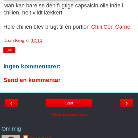
Man kan bare se den fugtige capsaicin olie inde i
chilien, helt vildt lækkert.
Hele chilien blev brugt til én portion
Chili Con Carne
.
Dean Krog
kl.
12:10
Del
Ingen kommentarer:
Send en kommentar
‹
›
Start
Vis internetversion
Om mig