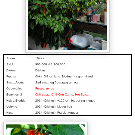
Styrke
10+++
SHU
900.000 til 1.200.000
Dyrkes
Drivhus
Frugter
Cirka 5-7 cm lang. Modner fra grøn til rød
Smag/Aroma
Sød smag og frugtagtig armoa
Opbevaring
Fryses
,
tørres
Benyttes til
Chili pasta
,
Chili Con Carne
,
Hot Salsa
Højde/Bredde
2014 (Drivhus): +120 cm, breder sig meget
Udbytte
2014 (Drivhus): Meget højt
Høst
2014 (Drivhus): Fra slut August